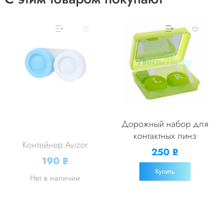
Дорожный набор для
контактных линз
Контейнер Avizor
250
Р
190
Р
УБ.
УБ.
Купить
Нет в наличии