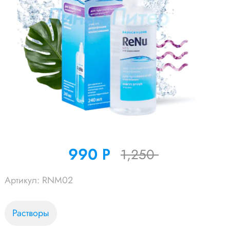
990
Р
1,250
УБ.
Артикул:
RNM02
Растворы