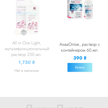
All in One Light,
АкваОптик, раствор с
мультифункциональный
контейнером 60 мл.
раствор 250 мл.
390
Р
1,730
Р
УБ.
УБ.
Купить
Нет в наличии