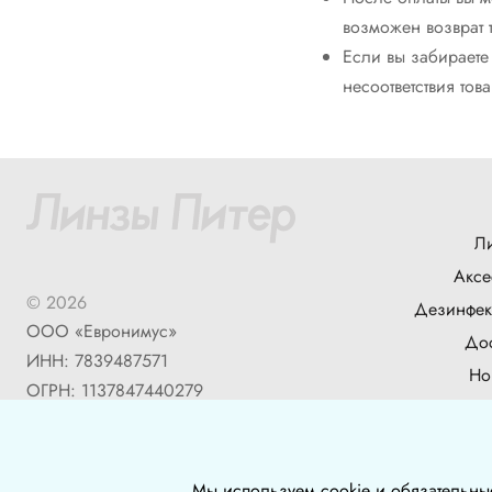
возможен возврат 
Если вы забираете
несоответствия то
Л
Аксе
© 2026
Дезинфек
ООО «Евронимус»
Дос
ИНН: 7839487571
Но
ОГРН: 1137847440279
Б
Мы используем cookie и обязательны