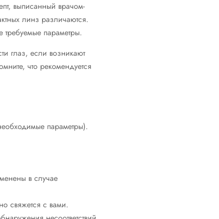
пт, выписанный врачом-
тактных линз различаются.
е требуемые параметры.
ти глаз, если возникают
омните, что рекомендуется
 необходимые параметры).
зменены в случае
о свяжется с вами.
обнаружения несоответствий