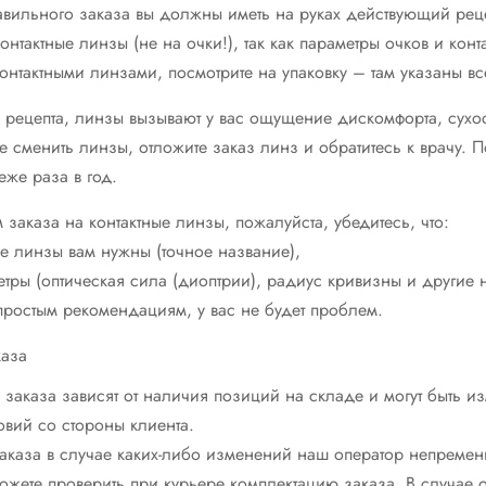
вильного заказа вы должны иметь на руках действующий реце
нтактные линзы (не на очки!), так как параметры очков и кон
онтактными линзами, посмотрите на упаковку – там указаны вс
о рецепта, линзы вызывают у вас ощущение дискомфорта, сухос
 сменить линзы, отложите заказ линз и обратитесь к врачу. П
еже раза в год.
заказа на контактные линзы, пожалуйста, убедитесь, что:
ные линзы вам нужны (точное название),
етры (оптическая сила (диоптрии), радиус кривизны и другие
 простым рекомендациям, у вас не будет проблем.
каза
заказа зависят от наличия позиций на складе и могут быть и
овий со стороны клиента.
каза в случае каких-либо изменений наш оператор непременн
ожете проверить при курьере комплектацию заказа. В случае 