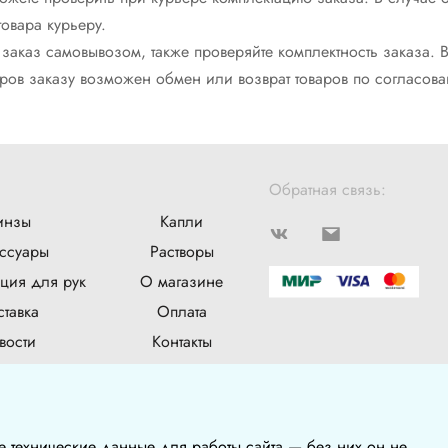
товара курьеру.
 заказ самовывозом, также проверяйте комплектность заказа. 
варов заказу возможен обмен или возврат товаров по согласо
Обратная связь:
инзы
Капли
ссуары
Растворы
ция для рук
О магазине
тавка
Оплата
вости
Контакты
лог
е технические данные для работы сайта — без них он не