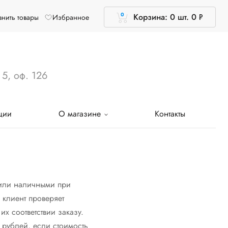
0
Корзина: 0 шт.
0
Р
нить товары
Избранное
УБ.
 5, оф. 126
ции
О магазине
Контакты
 или наличными при
 клиент проверяет
х соответствии заказу.
 рублей, если стоимость