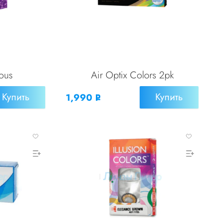
ous
Air Optix Colors 2pk
Купить
Купить
1,990
Р
УБ.