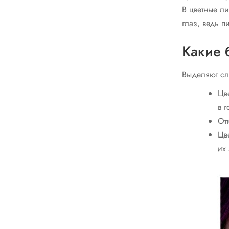
В цветные л
глаз, ведь п
Какие 
Выделяют сл
Цв
в 
От
Цв
их