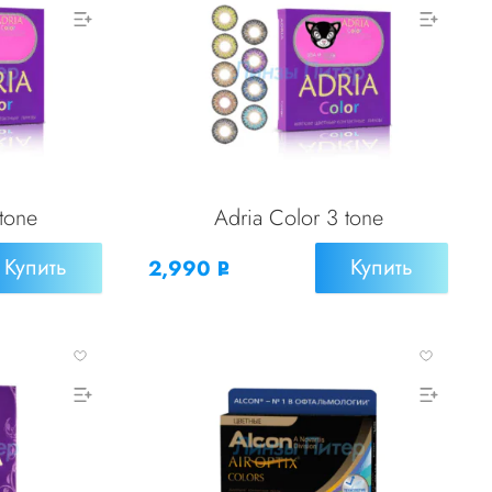
tone
Adria Color 3 tone
Купить
Купить
2,990
Р
УБ.