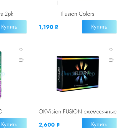
rs 2pk
Illusion Colors
Купить
Купить
1,190
Р
УБ.
EO
OKVision FUSION ежемесячные
Купить
Купить
2,600
Р