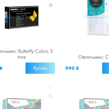
льмикс Butterfly Colors 3
tone
Офтальмикс C
Купить
990
Р
Р
УБ.
УБ.