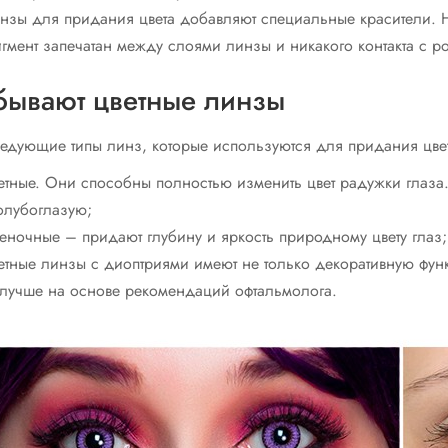
инзы для придания цвета добавляют специальные красители. Н
игмент запечатан между слоями линзы и никакого контакта с ро
бывают цветные линзы
едующие типы линз, которые используются для придания цвет
етные. Они способны полностью изменить цвет радужки глаза
голубоглазую;
теночные – придают глубину и яркость природному цвету глаз;
етные линзы с диоптриями имеют не только декоративную фун
 лучше на основе рекомендаций офтальмолога.