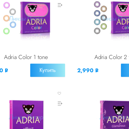
Adria Color 1 tone
Adria Color 2 
Купить
90
2,990
Р
Р
УБ.
УБ.