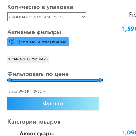
Количество в упаковке
Fr
1,5
Активные фильтры
Цветные и оттеночные
СБРОСИТЬ ФИЛЬТРЫ
Фильтровать по цене
Цена:
990
—
3990
Р
Р
УБ.
УБ.
Фильтр
Категории товаров
1,0
Аксессуары