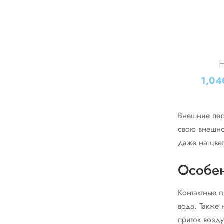
H
1,0
Внешние пер
свою внешно
даже на цвет
Особен
Контактные 
вода. Также
приток возду