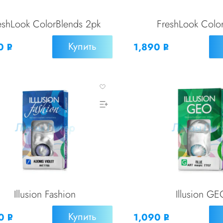
eshLook ColorBlends 2pk
FreshLook Colo
Купить
90
1,890
Р
Р
УБ.
УБ.
Illusion Fashion
Illusion G
Купить
90
1,090
Р
Р