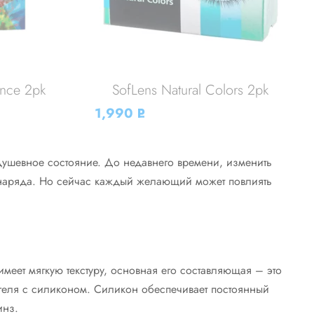
nce 2pk
SofLens Natural Colors 2pk
1,990
Р
УБ.
душевное состояние. До недавнего времени, изменить
наряда. Но сейчас каждый желающий может повлиять
еет мягкую текстуру, основная его составляющая – это
геля с силиконом. Силикон обеспечивает постоянный
инз.