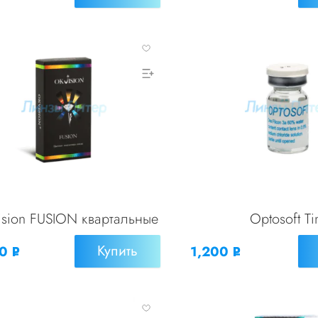
УБ.
УБ.
sion FUSION квартальные
Optosoft Ti
Купить
00
1,200
Р
Р
УБ.
УБ.