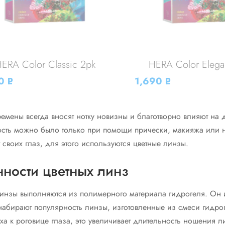
ERA Color Classic 2pk
HERA Color Elega
40
1,690
Р
Р
УБ.
УБ.
емены всегда вносят нотку новизны и благотворно влияют на 
сть можно было только при помощи прически, макияжа или 
 своих глаз, для этого используются цветные линзы.
ности цветных линз
линзы выполняются из полимерного материала гидрогеля. Он им
 набирают популярность линзы, изготовленные из смеси гидро
ха к роговице глаза, это увеличивает длительность ношения л