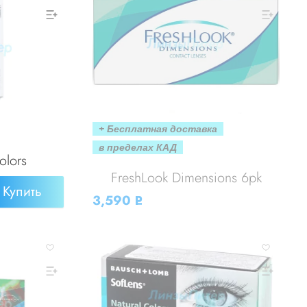
+ Бесплатная доставка
в пределах КАД
olors
FreshLook Dimensions 6pk
Купить
3,590
Р
УБ.