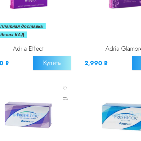
сплатная доставка
еделах КАД
Adria Effect
Adria Glamor
Купить
90
2,990
Р
Р
УБ.
УБ.