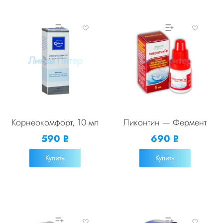
Корнеокомфорт, 10 мл
Ликонтин — Фермент
590
690
Р
Р
УБ.
УБ.
Купить
Купить