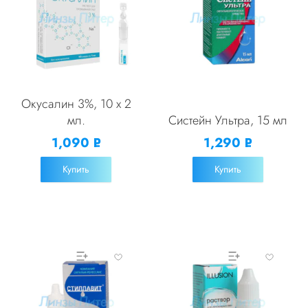
Окусалин 3%, 10 x 2
мл.
Систейн Ультра, 15 мл
1,090
1,290
Р
Р
УБ.
УБ.
Купить
Купить