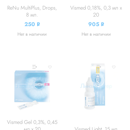
ReNu MultiPlus, Drops,
Vismed 0,18%, 0,3 мл x
8 мл.
20
250
905
Р
Р
УБ.
УБ.
Нет в наличии
Нет в наличии
Vismed Gel 0,3%, 0,45
мл x 20
Vismed Light, 15 мл