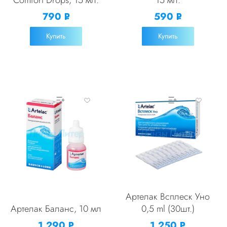
790
590
Р
Р
УБ.
УБ.
Купить
Купить
Артелак Всплеск Уно
Артелак Баланс, 10 мл
0,5 ml (30шт.)
1,290
1,250
Р
Р