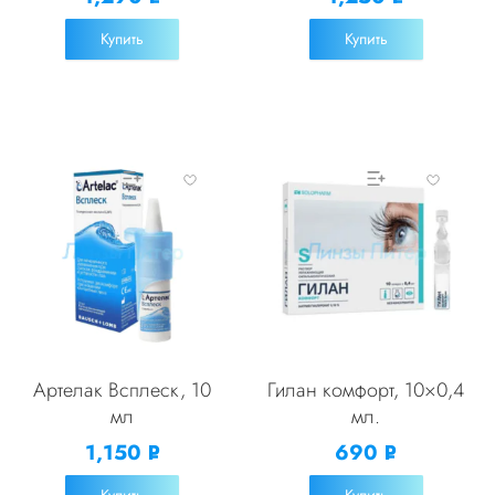
УБ.
УБ.
Купить
Купить
Артелак Всплеск, 10
Гилан комфорт, 10×0,4
мл
мл.
1,150
690
Р
Р
УБ.
УБ.
Купить
Купить