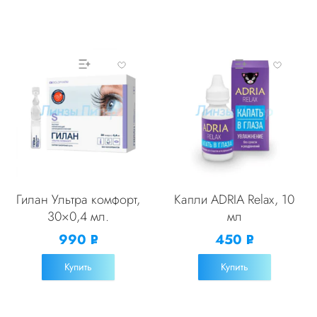
Гилан Ультра комфорт,
Капли ADRIA Relax, 10
30×0,4 мл.
мл
990
450
Р
Р
УБ.
УБ.
Купить
Купить