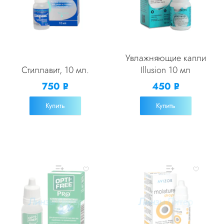
Увлажняющие капли
Стиллавит, 10 мл.
Illusion 10 мл
750
450
Р
Р
УБ.
УБ.
Купить
Купить