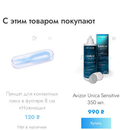
С этим товаром покупают
Пинцет для контактных
Avizor Unica Sensitive
линз в футляре 8 см
350 мл.
«Ножницы»
990
Р
120
Р
УБ.
УБ.
Купить
Нет в наличии