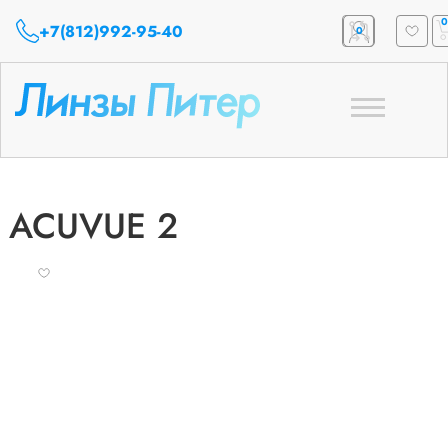
0
+7(812)992-95-40
0
Toggle
navigation
ACUVUE 2