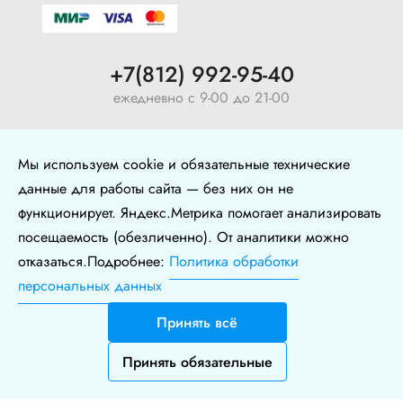
+7(812) 992-95-40
ежедневно с 9-00 до 21-00
ул. Воронежская, 5, оф. 126
Мы используем cookie и обязательные технические
+7 (904) 640-10-77
данные для работы сайта — без них он не
функционирует. Яндекс.Метрика помогает анализировать
Политика в отношении обработки персональных
посещаемость (обезличенно). От аналитики можно
данных
отказаться.Подробнее:
Политика обработки
Политика конфиденциальности
Безопасность при оплате картой
персональных данных
⚙️ Настройки куки
Принять всё
Дизайн и разработка
Nice’
N
’Easy
Принять обязательные