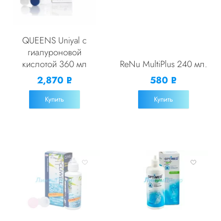
QUEENS Uniyal с
гиалуроновой
кислотой 360 мл
ReNu MultiPlus 240 мл.
2,870
580
Р
Р
УБ.
УБ.
Купить
Купить