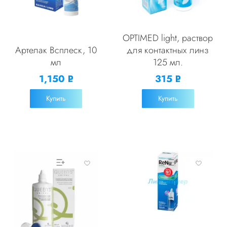
OPTIMED light, раствор
Артелак Всплеск, 10
для контактных линз
мл
125 мл.
1,150
315
Р
Р
УБ.
УБ.
Купить
Купить