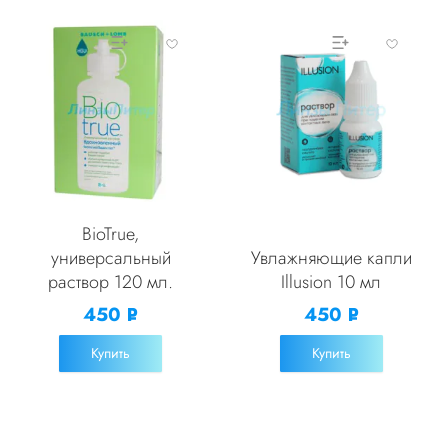
BioTrue,
универсальный
Увлажняющие капли
раствор 120 мл.
Illusion 10 мл
450
450
Р
Р
УБ.
УБ.
Купить
Купить