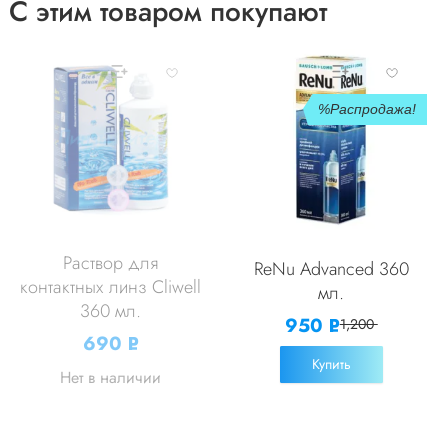
С этим товаром покупают
Распродажа!
Раствор для
ReNu Advanced 360
контактных линз Cliwell
мл.
360 мл.
950
Р
1,200
690
Р
УБ.
УБ.
Купить
Нет в наличии