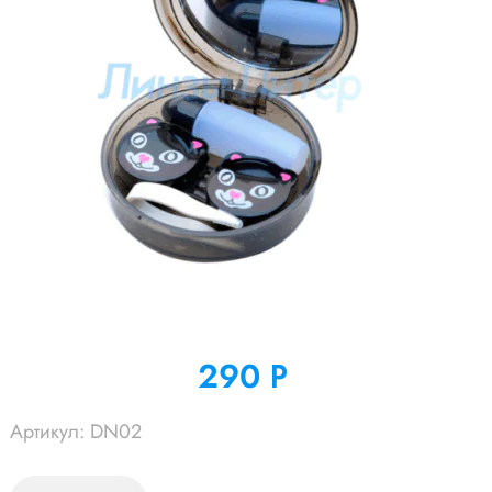
290
Р
УБ.
Артикул:
DN02