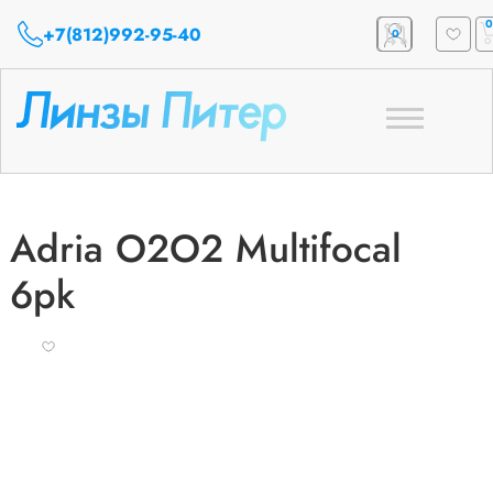
0
+7(812)992-95-40
0
Toggle
navigation
Adria O2O2 Multifocal
6pk