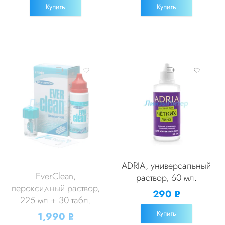
Купить
Купить
ADRIA, универсальный
EverClean,
раствор, 60 мл.
пероксидный раствор,
290
Р
225 мл + 30 табл.
УБ.
Купить
1,990
Р