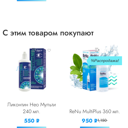
С этим товаром покупают
Распродажа!
Ликонтин Нео Мульти
240 мл.
ReNu MultiPlus 360 мл.
550
950
Р
Р
1,150
УБ.
УБ.