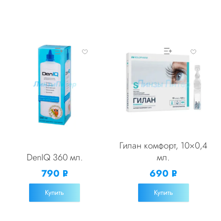
УБ.
Гилан комфорт, 10×0,4
DenIQ 360 мл.
мл.
790
690
Р
Р
УБ.
УБ.
Купить
Купить