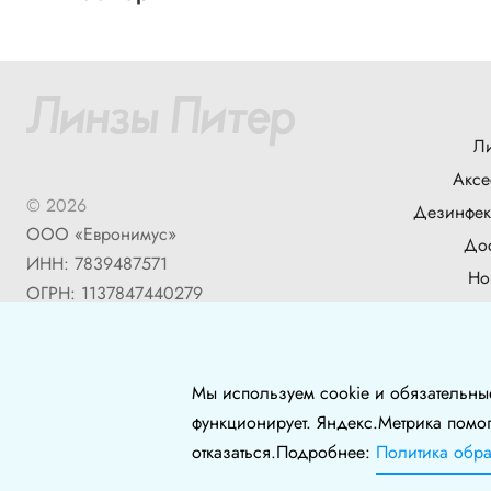
Л
Аксе
© 2026
Дезинфек
ООО «Евронимус»
Дос
ИНН: 7839487571
Но
ОГРН: 1137847440279
Б
Мы используем cookie и обязательны
функционирует. Яндекс.Метрика помо
отказаться.Подробнее:
Политика обр