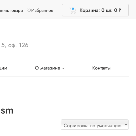
0
Корзина: 0 шт.
0
Р
нить товары
Избранное
УБ.
 5, оф. 126
ции
О магазине
Контакты
ism