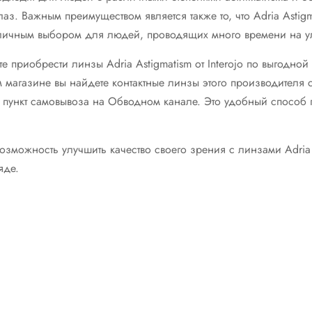
аз. Важным преимуществом является также то, что Adria Astig
тличным выбором для людей, проводящих много времени на у
те приобрести линзы Adria Astigmatism от Interojo по выгодно
ом магазине вы найдете контактные линзы этого производител
 пункт самовывоза на Обводном канале. Это удобный способ п
возможность улучшить качество своего зрения с линзами Adria 
яде.