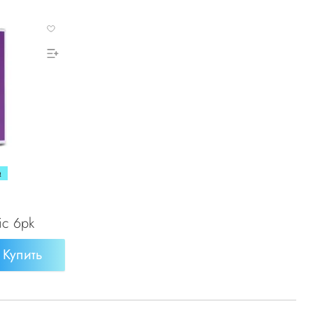
а
ic 6pk
Купить