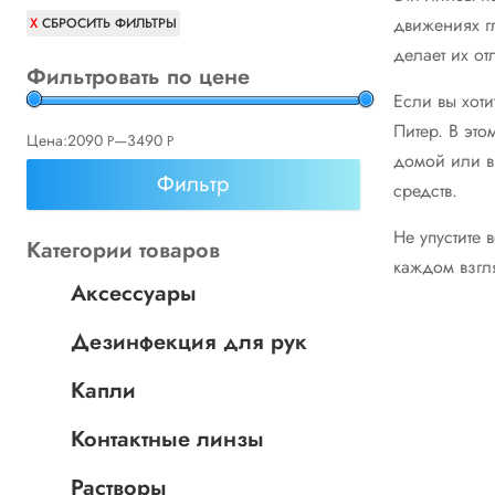
движениях гл
СБРОСИТЬ ФИЛЬТРЫ
делает их о
Фильтровать по цене
Если вы хоти
Питер. В эт
Цена:
2090
—
3490
Р
Р
домой или в
УБ.
УБ.
Фильтр
средств.
Не упустите 
Категории товаров
каждом взгл
Аксессуары
Дезинфекция для рук
Капли
Контактные линзы
Растворы