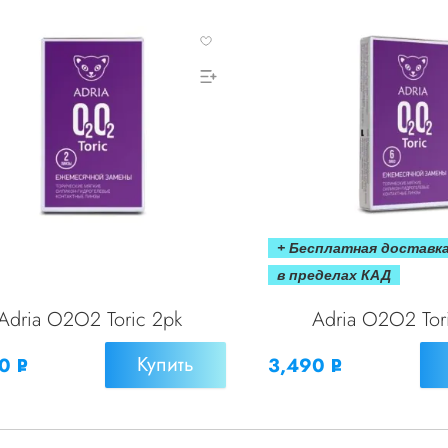
+ Бесплатная доставк
в пределах КАД
Adria O2O2 Toric 2pk
Adria O2O2 Tor
Купить
90
3,490
Р
Р
УБ.
УБ.