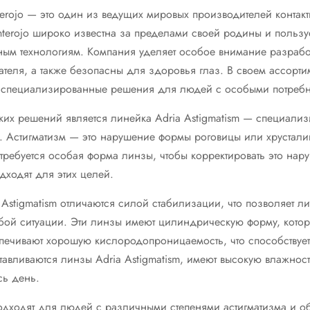
terojo — это один из ведущих мировых производителей контак
nterojo широко известна за пределами своей родины и пользу
ым технологиям. Компания уделяет особое внимание разработ
теля, а также безопасны для здоровья глаз. В своем ассортиме
и специализированные решения для людей с особыми потребн
ких решений является линейка Adria Astigmatism — специали
а. Астигматизм — это нарушение формы роговицы или хрустал
требуется особая форма линзы, чтобы корректировать это нару
дходят для этих целей.
Astigmatism отличаются силой стабилизации, что позволяет л
бой ситуации. Эти линзы имеют цилиндрическую форму, котор
спечивают хорошую кислородопроницаемость, что способствуе
тавливаются линзы Adria Astigmatism, имеют высокую влажност
сь день.
одходят для людей с различными степенями астигматизма и об