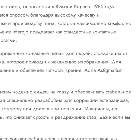
тных линз, основанный в Южной Корее в 1985 году.
ется спросом благодаря высокому качеству и
ке и производству линз, которые максимально комфортны
нте Interojo предлагает как стандартные контактные
остями.
зированные контактные линзы для людей, страдающих от
ика, которое приводит к искажению изображения. Для
шение и обеспечить четкость зрения. Adria Astigmatism
инзам надежно сидеть на глазу и обеспечивать стабильное
ая специально разработана для коррекции астигматизма,
т комфорту при длительном ношении. Материалы, из
ь, что снижает сухость и раздражение глаз, даже если вы
еспечивают стабильность зрения даже при активных