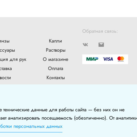
Обратная связь:
инзы
Капли
ссуары
Растворы
ция для рук
О магазине
тавка
Оплата
вости
Контакты
лог
е технические данные для работы сайта — без них он не
гает анализировать посещаемость (обезличенно). От аналити
аботки персональных данных