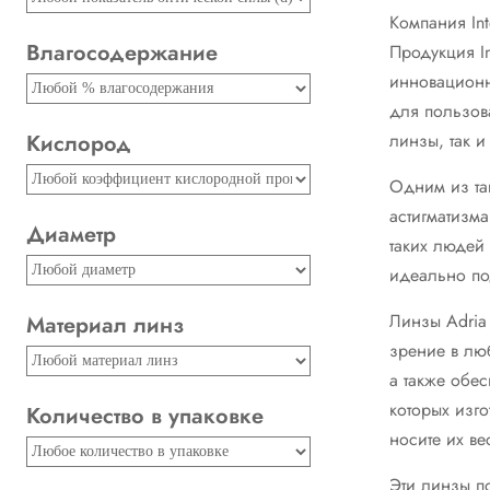
Компания In
Влагосодержание
Продукция I
инновационн
для пользова
Кислород
линзы, так 
Одним из та
астигматизм
Диаметр
таких людей 
идеально по
Линзы Adria 
Материал линз
зрение в лю
а также обе
которых изго
Количество в упаковке
носите их ве
Эти линзы п